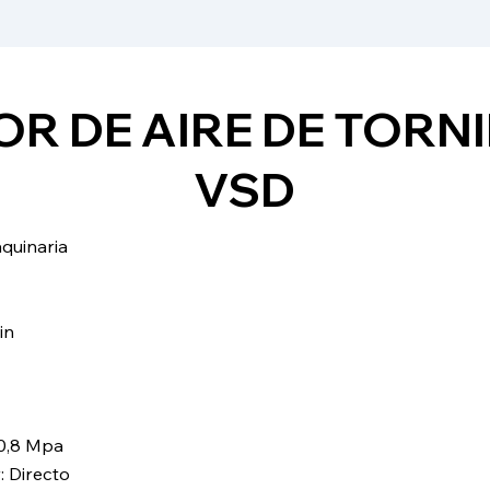
R DE AIRE DE TORNI
VSD
aquinaria
in
 0,8 Mpa
 Directo