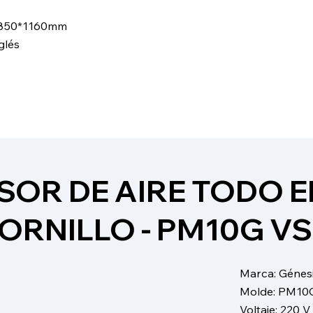
*850*1160mm
glés
OR DE AIRE TODO E
ORNILLO - PM10G V
​Marca: Génes
Molde: PM10
Voltaje: 220 V