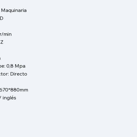
- Maquinaria
SD
r/min
HZ
n
pe: 0,8 Mpa
or: Directo
0*670*880mm
/ inglés