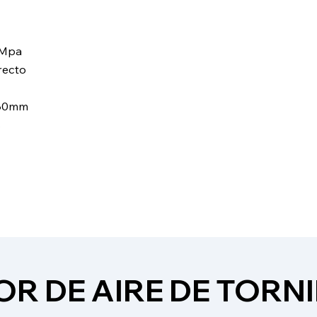
 Mpa
recto
880mm
s
R DE AIRE DE TORNI