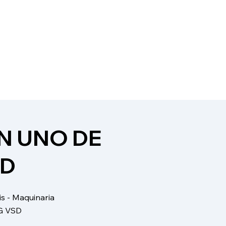
N UNO DE
SD
is - Maquinaria
G VSD