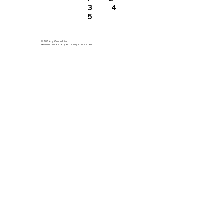
3
4
5
© 2024 by Grupo Inikel.
Aviso de Privacidad yTerminos y Condiciones